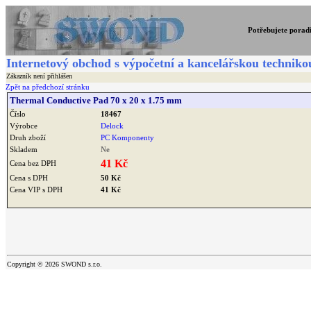
Potřebujete porad
Internetový obchod s výpočetní a kancelářskou techniko
Zákazník není přihlášen
Zpět na předchozí stránku
Thermal Conductive Pad 70 x 20 x 1.75 mm
Číslo
18467
Výrobce
Delock
Druh zboží
PC Komponenty
Skladem
Ne
41 Kč
Cena bez DPH
Cena s DPH
50 Kč
Cena VIP s DPH
41 Kč
Copyright © 2026 SWOND s.r.o.