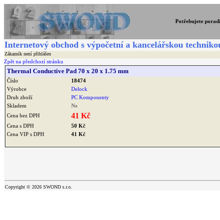
Potřebujete porad
Internetový obchod s výpočetní a kancelářskou techniko
Zákazník není přihlášen
Zpět na předchozí stránku
Thermal Conductive Pad 70 x 20 x 1.75 mm
Číslo
18474
Výrobce
Delock
Druh zboží
PC Komponenty
Skladem
Ne
41 Kč
Cena bez DPH
Cena s DPH
50 Kč
Cena VIP s DPH
41 Kč
Copyright © 2026 SWOND s.r.o.